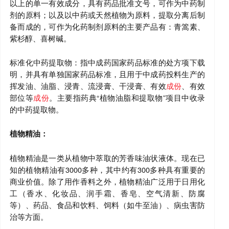
以上的单一有效成分，具有药品批准文号，可作为中药制
剂的原料；以及以中药或天然植物为原料，提取分离后制
备而成的，可作为化药制剂原料的主要产品有：青篙素、
紫杉醇、喜树碱。
标准化中药提取物：指中成药国家药品标准的处方项下载
明，并具有单独国家药品标准，且用于中成药投料生产的
挥发油、油脂、浸青、流浸膏、干浸膏、有效
成份
、有效
部位等
成份
。主要指药典“植物油脂和提取物”项目中收录
的中药提取物。
植物精油：
植物精油是一类从植物中萃取的芳香味油状液体。现在已
知的植物精油有3000多种，其中约有300多种具有重要的
商业价值。除了用作香料之外，植物精油广泛用于日用化
工（香水、化妆品、润手霜、香皂、空气清新、防腐
等）、药品、食品和饮料、饲料（如牛至油）、病虫害防
治等方面。